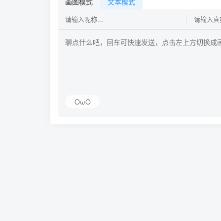
画图模式
文本模式
OωO
友链申请
RSS
MAP
Copyright ©
技术支持：
已运行
277
小锋学长博客，一名编程爱好者的博客，博客主要用来
记录与分享编程、学习中的知识点。