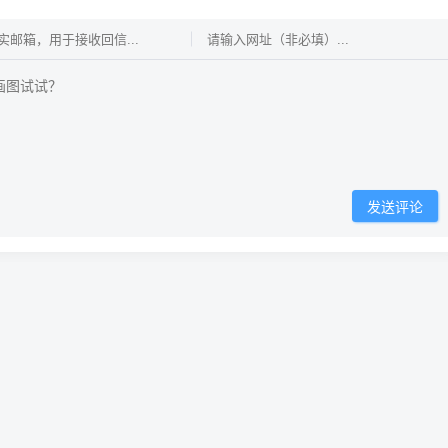
发送评论
免责声明
广告合作
关于我们
浙ICP备xxx号
 2022 - 2025 ·
小锋学长博客
小锋学长
5
天
02
时
49
分
31
秒