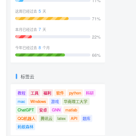
11%
5
这周已经过去
天
71%
7
本月已经过去
天
22%
8
今年已经过去
个月
66%
标签云
教程
工具
福利
软件
python
科研
mac
Windows
游戏
华南理工大学
ChatGPT
安卓
GNN
matlab
QQ机器人
腾讯云
latex
API
题库
蚂蚁森林