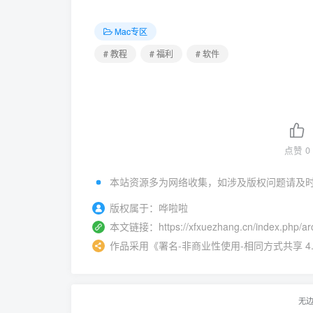
Mac专区
# 教程
# 福利
# 软件
点赞
0
本站资源多为网络收集，如涉及版权问题请及
版权属于：
哗啦啦
本文链接：
https://xfxuezhang.cn/index.php/ar
作品采用
《
署名-非商业性使用-相同方式共享 4.0 国际
无