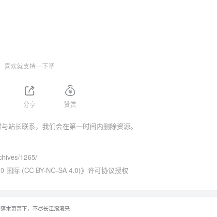
喜欢就支持一下吧
分享
赞赏
时与站长联系，我们会在第一时间内删除资源。
chives/1265/
 (CC BY-NC-SA 4.0)
》许可协议授权
边落木萧萧下，不尽长江滚滚来