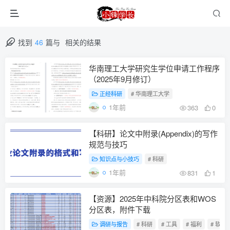
找到
46
篇与
相关的结果
华南理工大学研究生学位申请工作程序
（2025年9月修订）
正经科研
# 华南理工大学
1年前
363
0
【科研】论文中附录(Appendix)的写作
规范与技巧
知识点与小技巧
# 科研
1年前
831
1
【资源】2025年中科院分区表和WOS
分区表，附件下载
调研与报告
# 科研
# 工具
# 福利
# 软件