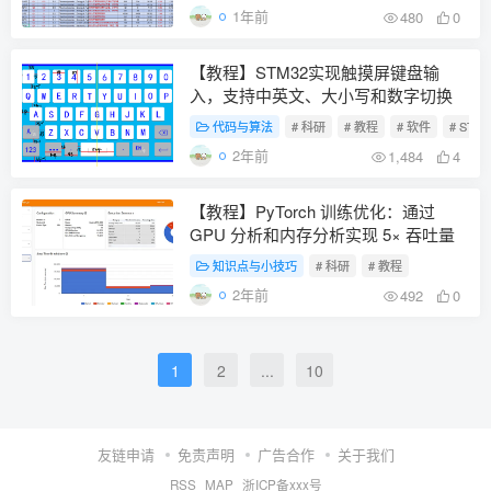
1年前
480
0
【教程】STM32实现触摸屏键盘输
入，支持中英文、大小写和数字切换
代码与算法
# 科研
# 教程
# 软件
# STM3
2年前
1,484
4
【教程】PyTorch 训练优化：通过
GPU 分析和内存分析实现 5× 吞吐量
知识点与小技巧
# 科研
# 教程
2年前
492
0
1
2
...
10
友链申请
免责声明
广告合作
关于我们
RSS
MAP
浙ICP备xxx号