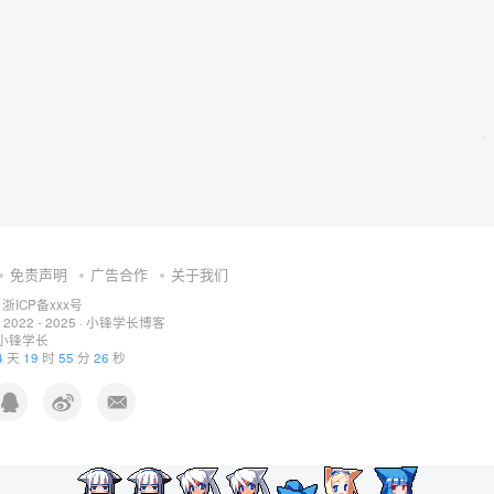
免责声明
广告合作
关于我们
浙ICP备xxx号
 2022 - 2025 ·
小锋学长博客
小锋学长
4
天
19
时
55
分
26
秒