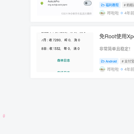
福利教程
# 蚂
哗啦啦
4年
免Root使用
2022-08-18
非常简单且稳定！
Android
# 支付
哗啦啦
4年