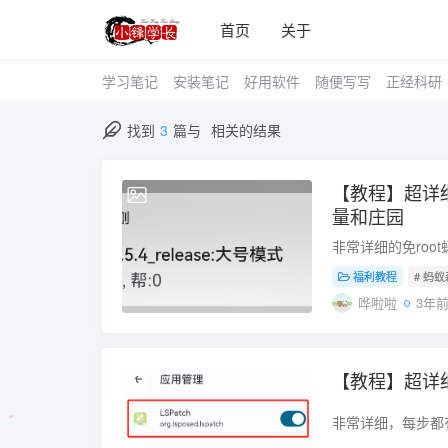
首页
关于
学习笔记
安装笔记
好用软件
随便写写
正经科研
找到
3
篇与
相关的结果
【教程】超详细通
2023-01-15
量和庄园
非常详细的免roo
福利教程
# 蚂
哗啦啦
3年
【教程】超详细通
2022-12-05
非常详细，每步都