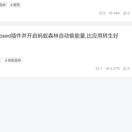
蚁森林
# 教程
前
0
494
0
Xposed插件并开启蚂蚁森林自动偷能量,比应用转生好
宝
# 蚂蚁森林
前
1
3,075
0