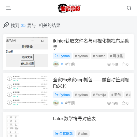
找到
25
篇与
相关的结果
tkinter获取文件名与可视化拖拽布局助
手
Python
# python
# tkinter
# 可视化
4年前
449
0
全家Fa米家app抓包——做自动签到领
Fa米粒
Python
# python
# Famijia
# 抓包
# xiao
4年前
496
0
Latex数学符号对应表
杂糅随笔
# latex