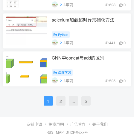
4年前
628
0
selenium加载超时异常捕获方法
Python
4年前
441
0
CNN中concat与add的区别
深度学习
4年前
525
0
1
2
...
5
友链申请
免责声明
广告合作
关于我们
RSS
MAP
浙ICP备xxx号