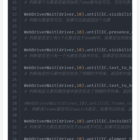
# 判断某个元素是否被添加到了dom里并且可见，可见代表元素
WebDriverWait
(
driver
,
10
)
.
until
(
EC
.
visibility_o
# 判断元素是否可见，如果可见就返回这个元素
WebDriverWait
(
driver
,
10
)
.
until
(
EC
.
presence_of_
# 判断是否至少有1个元素存在于dom树中，如果定位到就返回
WebDriverWait
(
driver
,
10
)
.
until
(
EC
.
visibility_o
# 判断是否至少有一个元素在页面中可见，如果定位到就返回列
WebDriverWait
(
driver
,
10
)
.
until
(
EC
.
text_to_be_p
# 判断指定的元素中是否包含了预期的字符串，返回布尔值
WebDriverWait
(
driver
,
10
)
.
until
(
EC
.
text_to_be_p
# 判断指定元素的属性值中是否包含了预期的字符串，返回布尔
#WebDriverWait(driver,10).until(EC.frame_to_be
#  判断该frame是否可以switch进去，如果可以的话，返回T
WebDriverWait
(
driver
,
10
)
.
until
(
EC
.
invisibility
# 判断某个元素在是否存在于dom或不可见,如果可见返回False
WebDriverWait
(
driver
,
10
)
.
until
(
EC
.
element_to_b