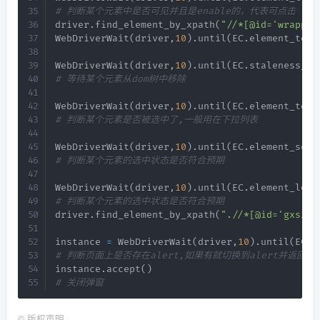
# 判断某个元素中是否可见并且是enable的，代表可点击
driver
.
find_element_by_xpath
(
"//*[@id='wrapper
WebDriverWait
(
driver
,
10
)
.
until
(
EC
.
element_to_b
WebDriverWait
(
driver
,
10
)
.
until
(
EC
.
staleness_of
# 等待某个元素从dom树中移除
WebDriverWait
(
driver
,
10
)
.
until
(
EC
.
element_to_b
# 判断某个元素是否被选中了,一般用在下拉列表
WebDriverWait
(
driver
,
10
)
.
until
(
EC
.
element_sele
# 判断某个元素的选中状态是否符合预期
WebDriverWait
(
driver
,
10
)
.
until
(
EC
.
element_loca
# 判断某个元素的选中状态是否符合预期
driver
.
find_element_by_xpath
(
".//*[@id='gxszBu
instance 
=
 WebDriverWait
(
driver
,
10
)
.
until
(
EC
.
a
# 判断页面上是否存在alert,如果有就切换到alert并返回al
instance
.
accept
(
)
# 关闭弹窗
©
版权声明