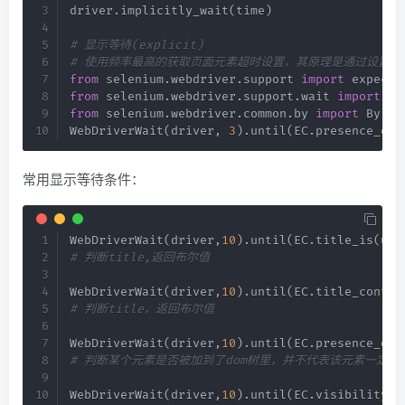
driver
.
implicitly_wait
(
time
)
# 显示等待(explicit)
# 使用频率最高的获取页面元素超时设置，其原理是通过设置
from
 selenium
.
webdriver
.
support 
import
 expecte
from
 selenium
.
webdriver
.
support
.
wait 
import
from
 selenium
.
webdriver
.
common
.
by 
import
 By

WebDriverWait
(
driver
,
3
)
.
until
(
EC
.
presence_of_
常用显示等待条件：
WebDriverWait
(
driver
,
10
)
.
until
(
EC
.
title_is
(
u
"
# 判断title,返回布尔值
WebDriverWait
(
driver
,
10
)
.
until
(
EC
.
title_contai
# 判断title，返回布尔值
WebDriverWait
(
driver
,
10
)
.
until
(
EC
.
presence_of_
# 判断某个元素是否被加到了dom树里，并不代表该元素一定可见，
WebDriverWait
(
driver
,
10
)
.
until
(
EC
.
visibility_o