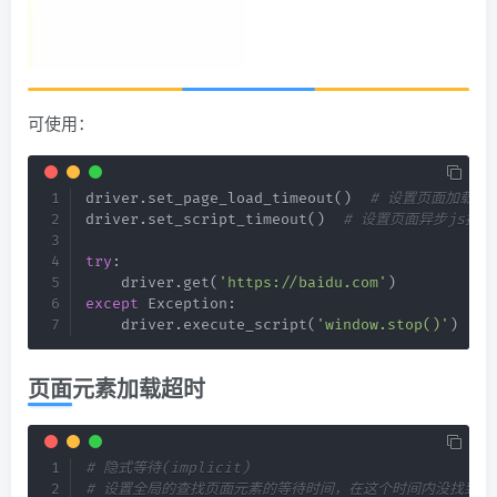
可使用：
driver
.
set_page_load_timeout
(
)
# 设置页面加载超
driver
.
set_script_timeout
(
)
# 设置页面异步js执行
try
:
    driver
.
get
(
'https://baidu.com'
)
except
 Exception
:
    driver
.
execute_script
(
'window.stop()'
)
页面元素加载超时
# 隐式等待(implicit)
# 设置全局的查找页面元素的等待时间，在这个时间内没找到指