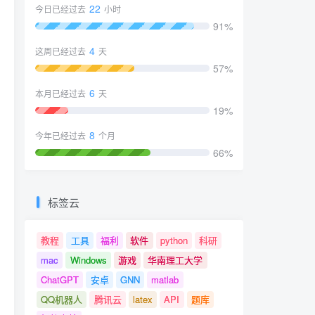
22
今日已经过去
小时
91%
4
这周已经过去
天
57%
6
本月已经过去
天
19%
8
今年已经过去
个月
66%
标签云
教程
工具
福利
软件
python
科研
mac
Windows
游戏
华南理工大学
ChatGPT
安卓
GNN
matlab
QQ机器人
腾讯云
latex
API
题库