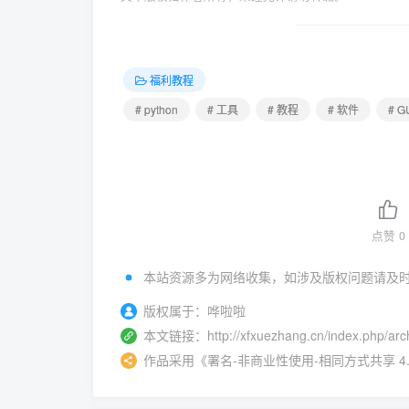
福利教程
# python
# 工具
# 教程
# 软件
# G
点赞
0
本站资源多为网络收集，如涉及版权问题请及
版权属于：
哗啦啦
本文链接：
http://xfxuezhang.cn/index.php/arc
作品采用
《
署名-非商业性使用-相同方式共享 4.0 国际