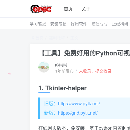
首页
关于
学习笔记
安装笔记
好用软件
随便写写
正经科研
首页
福利教程
正文
【工具】免费好用的Python可
哗啦啦
1年前发布
/
未收录，提交收录
1. Tkinter-helper
旧版：
https://www.pytk.net/
新版：
https://grid.pytk.net/
在线网页版本，免安装，基于python内置tkin