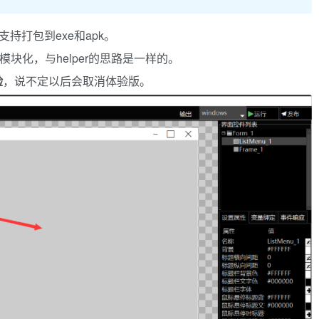
持打包到exe和apk。
了模块化，与helper的思路是一样的。
验
，说不定以后会取消体验版。