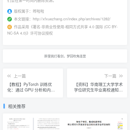
们会在第一时间内删除资源。
版权属于：
哗啦啦
本文链接：
http://xfxuezhang.cn/index.php/archives/1282/
作品采用
《
署名-非商业性使用-相同方式共享 4.0 国际 (CC BY-
NC-SA 4.0)
》许可协议授权
醉里挑灯看剑，梦回吹角连营
上一篇
下一篇
【教程】PyTorch 训练优
【资料】华南理工大学学术
化：通过 GPU 分析和内存
学位研究生毕业离校通知书
分析实现 5× 吞吐量
和离校流程（大学城校区）
相关推荐