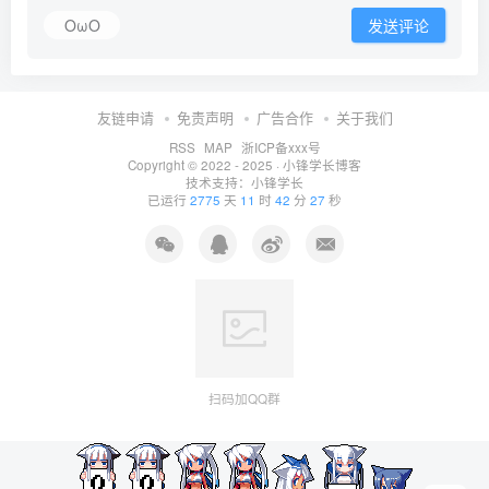
OωO
发送评论
友链申请
免责声明
广告合作
关于我们
RSS
MAP
浙ICP备xxx号
Copyright © 2022 - 2025 ·
小锋学长博客
技术支持：
小锋学长
已运行
2775
天
11
时
42
分
27
秒
扫码加QQ群